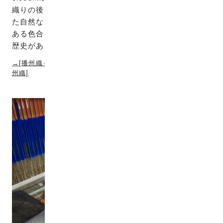
織りの後にプリントを挟まないので、糸素材を活かし
た自然な風合いが特長です。色落ちしにくく、深みの
ある色合いで、高級衣服や着物などに使用されてきた
歴史があります。
→[播州織ってどんな織物？clocomiの播州織は？ | スタディ播
州織]