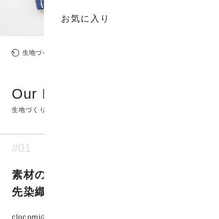
お気に入り
生地づくりの想い
生地のグレード
Our Fabric
生地づくりの想い
#01
素材の風合いを残した
先染織物「播州織」
clocomiの生地は先染織物の「播州織」です。