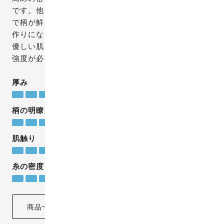
です。他グレードより色数が多く、糸の密度も高いの
で柄が鮮明に表現でき、生地自体も厚みのある丈夫な
作りになっています。しっかり目の生地でありながら
優しい肌ざわりも実現しており、トートバッグなどの
強度が必要な作品にもお使いいただけます。
厚み
厚め
柄の明瞭度
結構明瞭
肌触り
なめらかで柔らか
糸の密度
高い
商品一覧