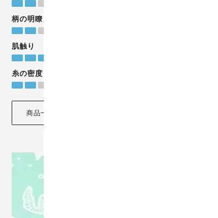
薄め
柄の明瞭度
淡め
肌触り
ふんわり柔らか
糸の密度
低め
商品一覧