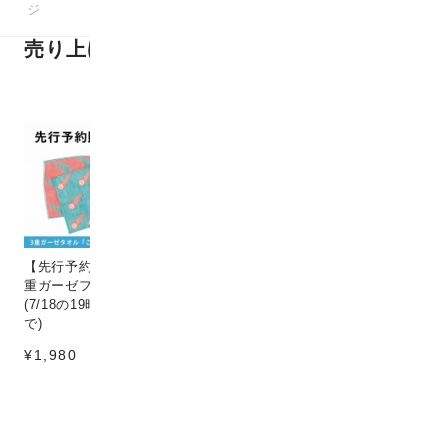
27
1-24
商品中
商品
ジ
ジ
売り上げランキング
【先行予約販売】[こなゆき] 3
Circle & line natural
猫
重ガーゼフェイスタオル dino
¥198
¥1
(7/18の19時〜7/25の12時ま
で)
¥1,980