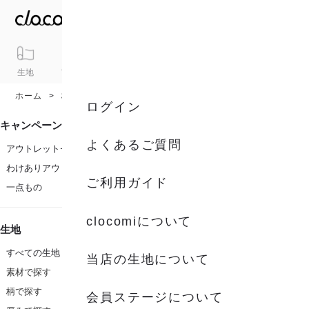
生地
アイテム
ギフト
シリーズ
トピックス
カート
ホーム
柄
水玉柄
ログイン
キャンペーン
よくあるご質問
アウトレットセール
わけありアウトレット
ご利用ガイド
一点もの
clocomiについて
生地
すべての生地
当店の生地について
素材で探す
柄で探す
会員ステージについて