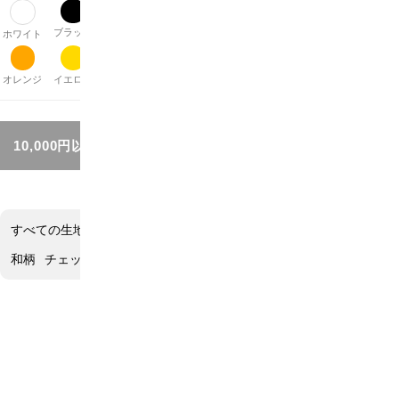
ブラック
グレー
ブラウン
ベージュ
パープル
レッド
ピンク
ホワイト
オレンジ
イエロー
グリーン
ブルー
シルバー
ゴールド
その他
10,000円以上お買い上げで送料無料!!
すべての生地
アニマル柄
花柄
ネイチャー柄
モチーフ
水玉柄
和柄
チェック柄
ボーダー柄
ストライプ柄
無地
その他
水玉柄