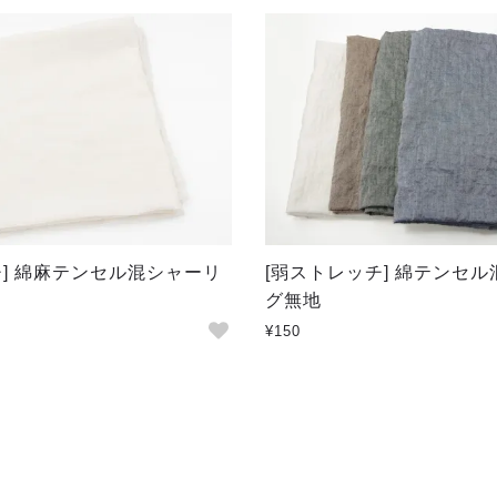
チ] 綿麻テンセル混シャーリ
[弱ストレッチ] 綿テンセ
グ無地
¥150