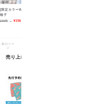
[限定カラーWガーゼ広幅] 千鳥
wanohana 2 (small)
格子
¥198
→
¥156
220円
前のペー
次のペー
8
1-8
商品中
商品
ジ
ジ
売り上げランキング