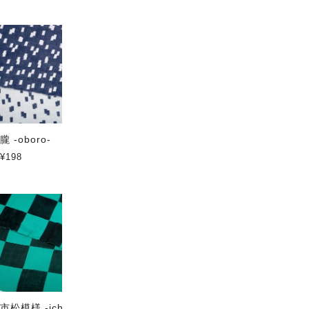
おすすめ順
|
価格順
|
新着順
朧 -oboro-
鱗 -uroko-
¥198
¥198
市松模様 -ichimatsu-
リング糸ストライプ