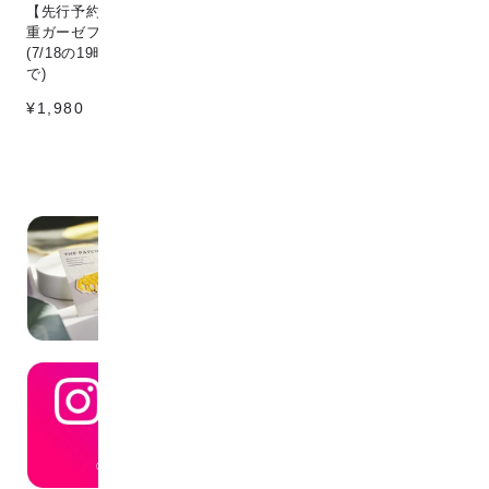
【先行予約販売】[こなゆき] 3
Circle & line natural
猫
重ガーゼフェイスタオル dino
¥198
¥1
(7/18の19時〜7/25の12時ま
で)
¥1,980