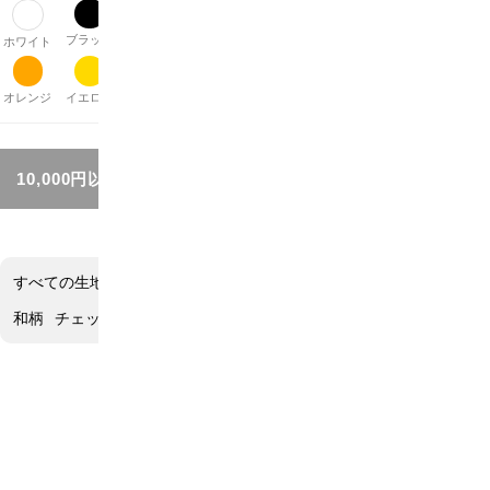
ブラック
グレー
ブラウン
ベージュ
パープル
レッド
ピンク
ホワイト
オレンジ
イエロー
グリーン
ブルー
シルバー
ゴールド
その他
10,000円以上お買い上げで送料無料!!
すべての生地
アニマル柄
花柄
ネイチャー柄
モチーフ
水玉柄
和柄
チェック柄
ボーダー柄
ストライプ柄
無地
その他
和柄