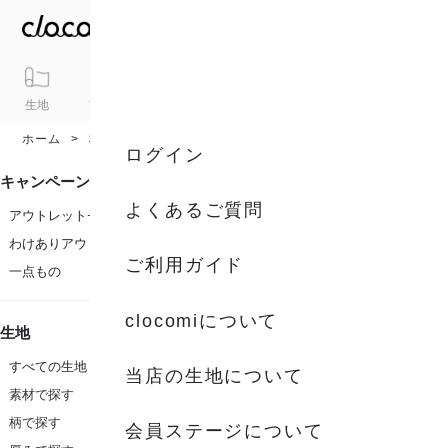
生地
アイテム
ギフト
シリーズ
トピックス
カート
ホーム
柄
和柄
ログイン
キャンペーン
よくあるご質問
アウトレットセール
わけありアウトレット
ご利用ガイド
一点もの
clocomiについて
生地
すべての生地
当店の生地について
素材で探す
柄で探す
会員ステージについて