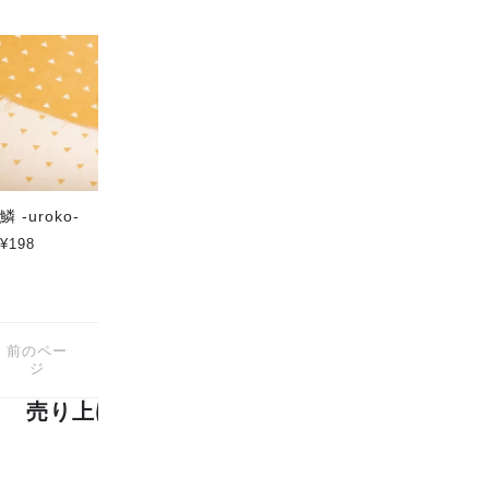
鱗 -uroko-
市松模様 -ichimatsu-
¥198
¥198
前のペー
次のペー
157
1-24
商品中
商品
ジ
ジ
売り上げランキング