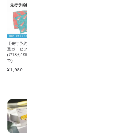
【先行予約販売】[こなゆき] 3
Circle & line natural
猫
重ガーゼフェイスタオル dino
¥198
¥1
(7/18の19時〜7/25の12時ま
で)
¥1,980