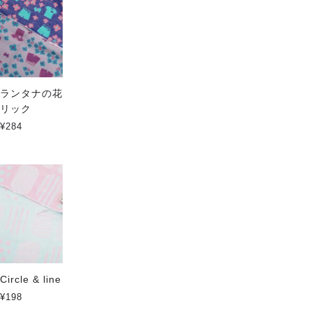
ランタナの花 - Fanfareファブ
dot serial
リック
¥198
¥284
Circle & line パステル
朧 -oboro-
¥198
¥198