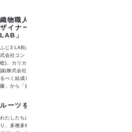
織物職人 × 書家 × アーティスト × デ
ザイナーのクリエイター集団「ふじ3
LAB」
ふじ3 LAB(ふじさんらぼ)は、播州織物職人の近藤良樹(株
式会社コンドウファクトリー)、書家のごとうみのる(後藤
稔)、カリカチュア作家の齋藤公志郎、デザイナーの近藤
誠(株式会社ikka morrow)が、地域と地場産業を盛り上げ
るべく結成しました。 それぞれの名字「近藤・後藤・齋
藤」から「藤を3つ」とって「ふじ3」としています。
ルーツを新しく、クリエイティブに。
わたしたちは普段からあたりまえのように言葉を話した
り、多種多様な仕事をしたり、趣味に没頭したりしていま