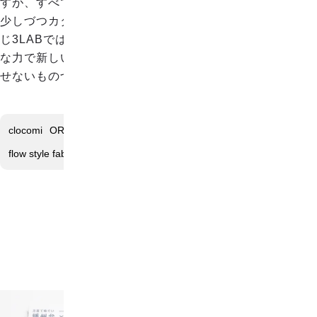
すが、すべてには根源となるルーツが必ずあり、それらは
少しづつカタチを変えながら時代と共に進化してます。ふ
じ3LABでは、あらゆるルーツをさがし、クリエイティブ
な力で新しい表現方法を考え、時代が移り変わっても色褪
せないものづくりを目指します。
clocomi
ORITO +
KOEN ORIMONO
SASAKURA ORIFU
flow style fabric
HASHIMOTO
Banshu-ori Next Japan
Gohobi
ふじ3LAB
おすすめ順
|
価格順
|
新着順