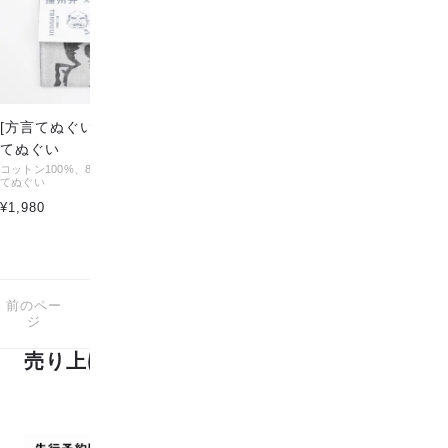
[方言てぬぐい] 播州弁×播州織
てぬぐい
コットン100%、85cm×29.5cmのWガーゼ
てぬぐい
¥1,980
前のペー
次のペー
1
1-1
商品中
商品
ジ
ジ
売り上げランキング