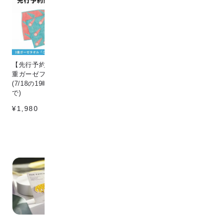
【先行予約販売】[こなゆき] 3
Circle & line natural
猫
重ガーゼフェイスタオル dino
¥198
¥1
(7/18の19時〜7/25の12時ま
で)
¥1,980