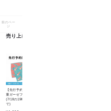
前のペー
次のペー
7
1-7
商品中
商品
ジ
ジ
売り上げランキング
【先行予約販売】[こなゆき] 3
Circle & line natural
猫
重ガーゼフェイスタオル dino
¥198
¥1
(7/18の19時〜7/25の12時ま
で)