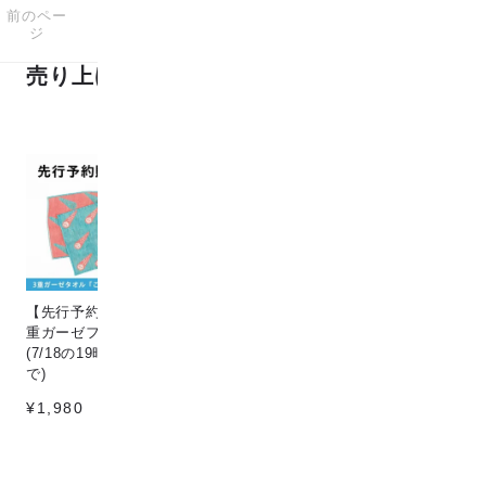
前のペー
次のペー
176
1-24
商品中
商品
ジ
ジ
売り上げランキング
【先行予約販売】[こなゆき] 3
Circle & line natural
猫
重ガーゼフェイスタオル dino
¥198
¥1
(7/18の19時〜7/25の12時ま
で)
¥1,980