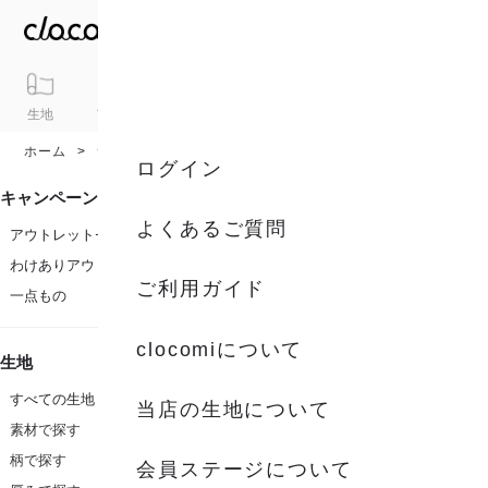
生地
アイテム
ギフト
シリーズ
トピックス
カート
ホーム
素材
コットン
ログイン
キャンペーン
よくあるご質問
アウトレットセール
わけありアウトレット
ご利用ガイド
一点もの
clocomiについて
生地
すべての生地
当店の生地について
素材で探す
柄で探す
会員ステージについて