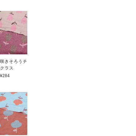
おすすめ順
|
価格順
|
新着順
咲きそろうチューリップ ハイ
咲きそろうネモフィラ ハイク
クラス
ラス
¥284
¥284