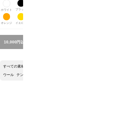
ブラック
グレー
ブラウン
ベージュ
パープル
レッド
ピンク
ホワイト
オレンジ
イエロー
グリーン
ブルー
シルバー
ゴールド
その他
10,000円以上お買い上げで送料無料!!
すべての素材
コットン
リネン
オーガニックコットン
エステル
ウール
テンセル
ポリウレタン
コットン