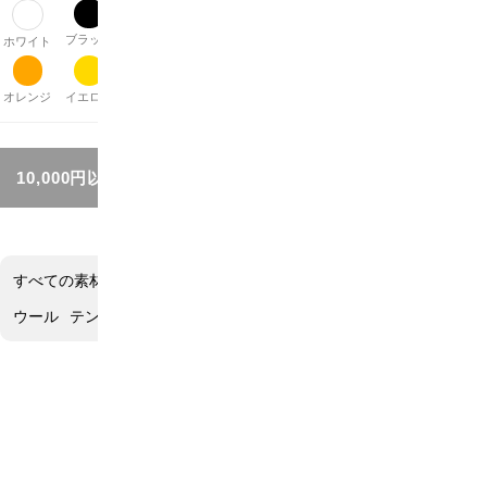
ブラック
グレー
ブラウン
ベージュ
パープル
レッド
ピンク
ホワイト
オレンジ
イエロー
グリーン
ブルー
シルバー
ゴールド
その他
10,000円以上お買い上げで送料無料!!
すべての素材
コットン
リネン
オーガニックコットン
エステル
ウール
テンセル
ポリウレタン
リネン