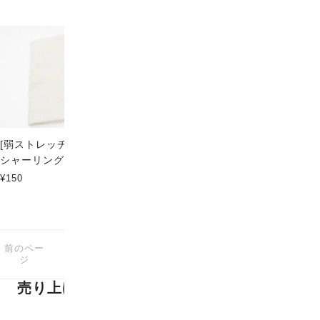
おすすめ順
|
価格順
|
新着順
[弱ストレッチ] 綿麻テンセル混
さわやかランダムストライプ-
シャーリング無地
綿 or 綿麻
¥150
¥120
前のペー
次のペー
2
1-2
商品中
商品
ジ
ジ
売り上げランキング