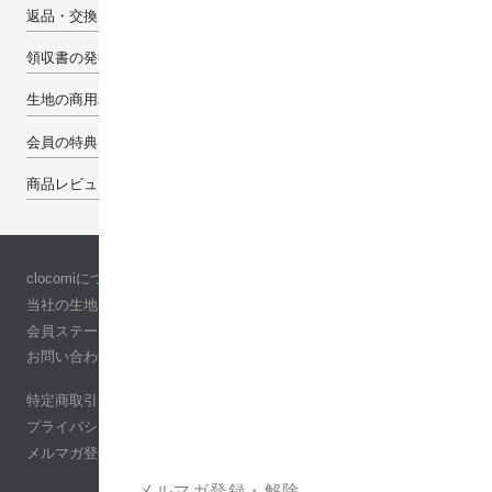
返品・交換・キャンセルについて
領収書の発行について
生地の商用利用について
会員の特典
商品レビューで100pt
clocomiについて
当社の生地について
会員ステージ
お問い合わせ
特定商取引法に基づく表記
プライバシーポリシー
メルマガ登録・解除
メルマガ登録・解除