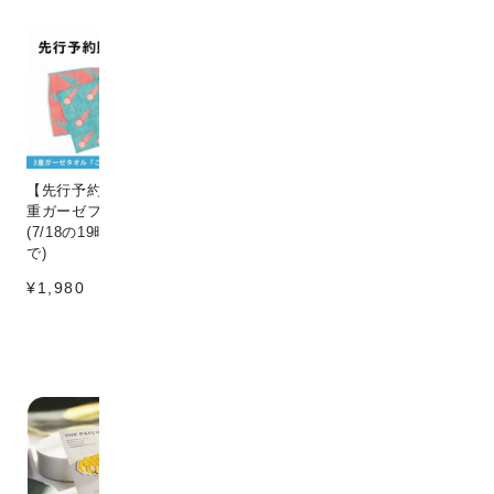
【先行予約販売】[こなゆき] 3
Circle & line natural
猫
重ガーゼフェイスタオル dino
¥198
¥1
(7/18の19時〜7/25の12時ま
で)
¥1,980