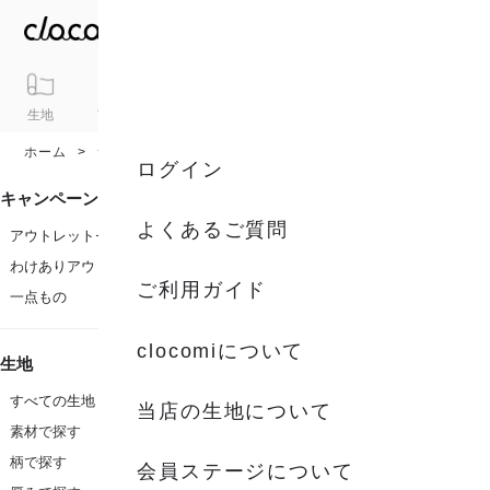
生地
アイテム
ギフト
シリーズ
トピックス
カート
ホーム
素材
リネン
ログイン
キャンペーン
よくあるご質問
アウトレットセール
わけありアウトレット
ご利用ガイド
一点もの
clocomiについて
生地
すべての生地
当店の生地について
素材で探す
柄で探す
会員ステージについて