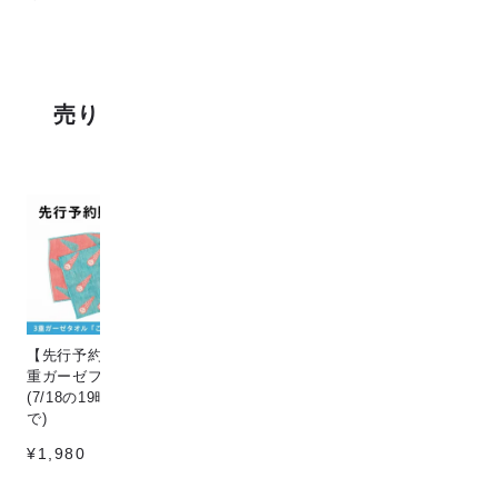
売り上げランキング
【先行予約販売】[こなゆき] 3
Circle & line natural
猫
重ガーゼフェイスタオル dino
¥198
¥1
(7/18の19時〜7/25の12時ま
で)
¥1,980