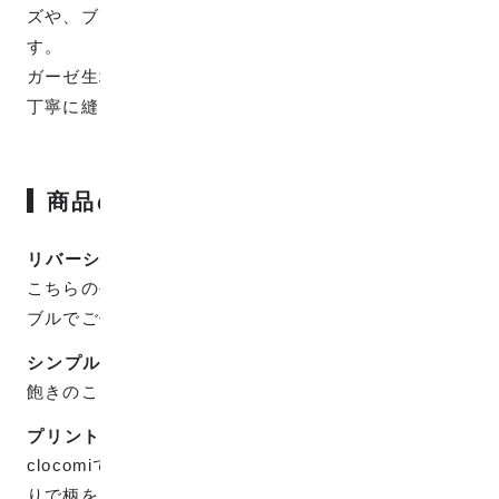
ズや、ブラウス、ワンピースなどお洋服にオススメで
す。
ガーゼ生地は柔らかいのでミシン掛けの際はゆっくり
丁寧に縫い進める事をオススメします。
商品の特徴
リバーシブルで使用可能
こちらの生地は表裏で色が反転しているのでリバーシ
ブルでご使用頂けます。
シンプルなストライプ
飽きのこないシンプルな、ななめストライプ柄です。
プリントではなく織りです。
clocomiで販売している生地は全てプリントではなく織
りで柄を表現していますが、プリントとは違った味の