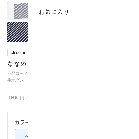
お気に入り
clocomi
ななめストライプ
(
0
)
商品コード：para-co2j-10002
生地グレード：ダブルガーゼ
？
198
円
/ 10cm
カラー：
ネイビー
ネイビー