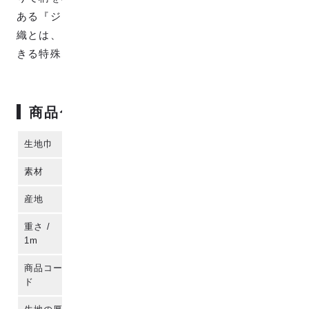
ある『ジャカード織』で織られています。 ジャカード
織とは、タテの糸とヨコの糸だけで複雑な柄も表現で
きる特殊な織り方で、高級な織物です。
商品仕様
生地巾
115cm
素材
コットン100%
産地
播州織 (日本)
重さ /
143g
1m
商品コー
para-co2j-10002
ド