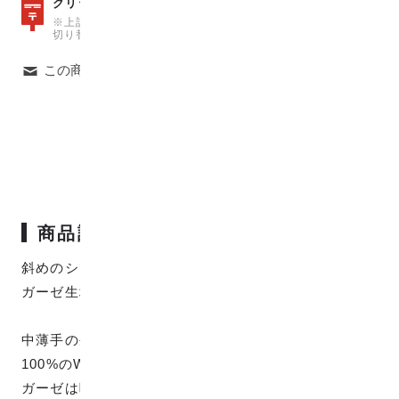
数量15
クリックポストは、
（150cm）まで可能
※上記の数量を超えた場合は、自動で宅急便での発送料金に
切り替わりますのでご注意ください。
この商品について問い合わせる
商品説明
斜めのシンプルなななめストライプのジャカード織W
ガーゼ生地です。
中薄手の生地ですが、透け感はあまりなく、コットン
100%のWガーゼでやさしい肌触りが特徴的です。
ガーゼは吸水性がいい素材ですので汗かきの子供グッ