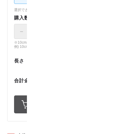
選択できないカラーは売り切れです。（
各カラーの在庫を見る
）
購入数
－
＋
× 10cm
※10cm単位で、ご注文個数の長さでカット。
例) 10cm × 12 の場合、120cmでカット。
0
.
1
長さ
m
1
9
8
円
合計金額
1
ポイント還元