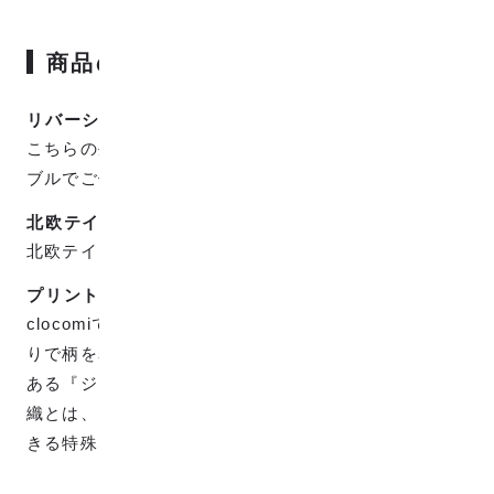
商品の特徴
リバーシブルで使用可能
こちらの生地は表裏で色が反転しているのでリバーシ
ブルでご使用頂けます。
北欧テイスト
北欧テイストなかわいくやさしい柄です。
プリントではなく織りです。
clocomiで販売している生地は全てプリントではなく織
りで柄を表現していますが、プリントとは違った味の
ある『ジャカード織』で織られています。 ジャカード
織とは、タテの糸とヨコの糸だけで複雑な柄も表現で
きる特殊な織り方で、高級な織物です。