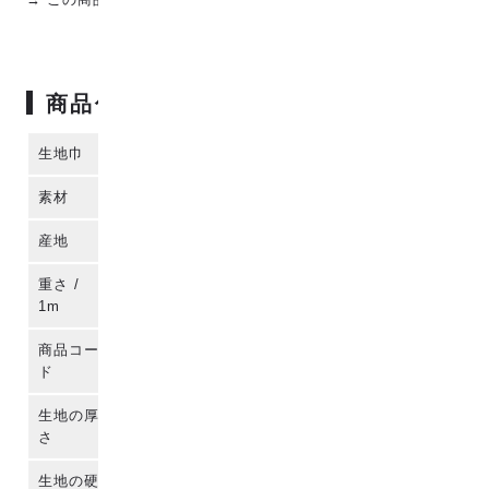
商品仕様
生地巾
114cm
素材
コットン100%
産地
播州織 (日本)
重さ /
140g
1m
商品コー
para-co2j-80018
ド
生地の厚
さ
生地の硬