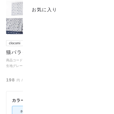
お気に入り
clocomi
猫パラダイス
(
3
)
商品コード：para-co2j-80018
生地グレード：ダブルガーゼ
？
198
円
/ 10cm
カラー：
ネイビー
ネイビー