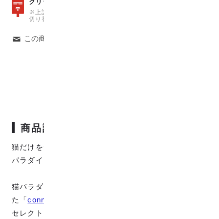
数量15
クリックポストは、
（150cm）まで可能
※上記の数量を超えた場合は、自動で宅急便での発送料金に
切り替わりますのでご注意ください。
この商品について問い合わせる
商品説明
猫だけをデザインしたジャカード織Wガーゼ生地「猫
パラダイス」です。
猫パラダイスは、動物と自然のつながりをデザインし
た「
connectシリーズの猫と玉と草むら
」の猫だけを
セレクトした生地となっており、まさに動物バラダイ