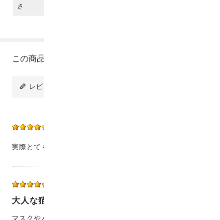
さ
この商品のレビュー
レビューを投稿
emikoth
20代
男性
2020/11/11 18:19:53
実際とても柔らかな生地で、とても可愛かったです！
ぶんふく
50代
女性
2020/10/18 09:54:32
大人な猫柄
マスクやハンカチなどを作りました。猫好きの友人も柄や