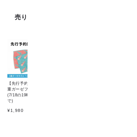
売り上げランキング
【先行予約販売】[こなゆき] 3
Circle & line natural
猫
重ガーゼフェイスタオル dino
¥198
¥1
(7/18の19時〜7/25の12時ま
で)
¥1,980