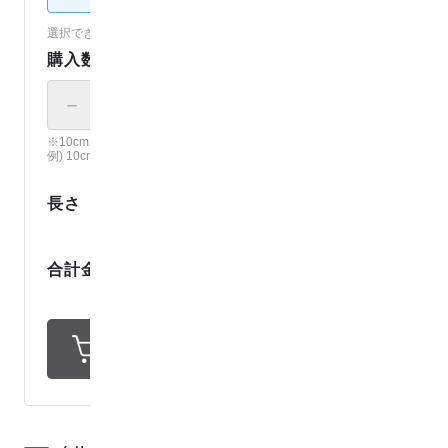
選択できないカラーは売り切れです。（
各カラーの在庫を見る
）
購入数
－
＋
× 10cm
※10cm単位で、ご注文個数の長さでカット。
例) 10cm × 12 の場合、120cmでカット。
0
.
1
長さ
m
1
9
8
円
合計金額
1
ポイント還元