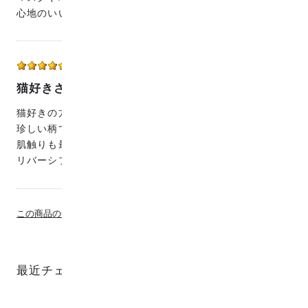
心地のいい手触りに喜んでくれました(^^)
花
40代
女性
2020/06/27 19:25:15
猫好きさんに人気です
猫好きの方への贈り物にしました。
珍しい柄で、気に入って戴けました。
肌触りも最高です。
リバーシブルで使えるのでお得感があります。
この商品の全てのレビューを見る
最近チェックした商品