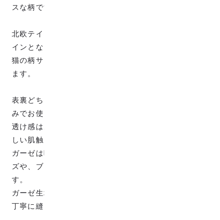
スな柄です。
北欧テイストな猫がずらっと並んだ柄でかわいいデザ
インとなっています。
猫の柄サイズは、約W：4.5cm、H：2.8cmとなってい
ます。
表裏どちらでも使えるリバーシブル使用なので、お好
みでお使いください。
透け感はあまりなく、コットン100%のWガーゼでやさ
しい肌触りが特徴的です。
ガーゼは吸水性がいい素材ですので汗かきの子供グッ
ズや、ブラウス、ワンピースなどお洋服にオススメで
す。
ガーゼ生地は柔らかいのでミシン掛けの際はゆっくり
丁寧に縫い進める事をオススメします。