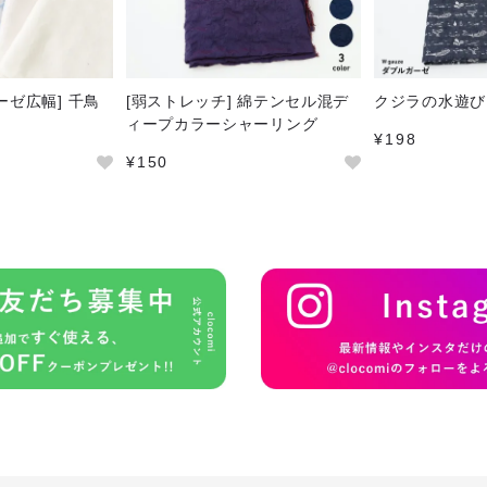
ーゼ広幅] 千鳥
[弱ストレッチ] 綿テンセル混デ
クジラの水遊び
ィープカラーシャーリング
¥198
¥150