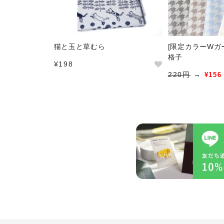
猫と玉と草むら
[限定カラーWガ
格子
¥198
220円
→
¥156