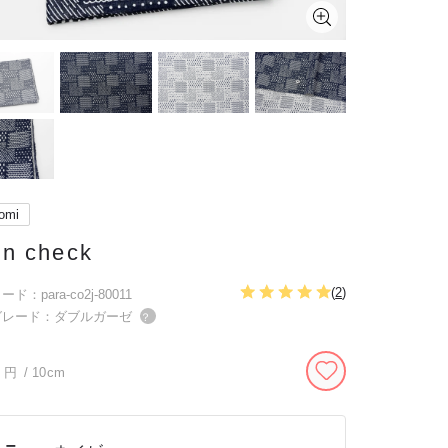
omi
in check
(
2
)
ド：para-co2j-80011
グレード：ダブルガーゼ
？
円
/ 10cm