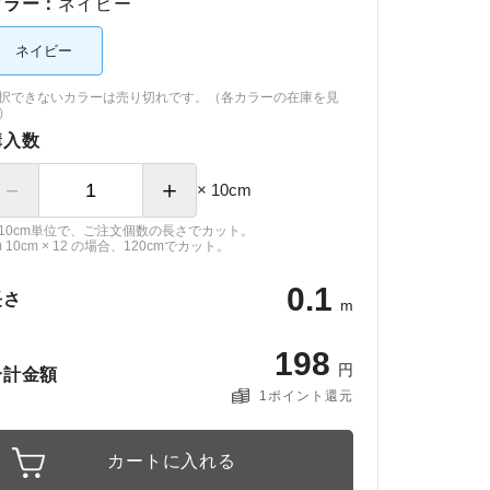
カラー：
ネイビー
ネイビー
択できないカラーは売り切れです。（
各カラーの在庫を見
）
購入数
－
＋
× 10cm
10cm単位で、ご注文個数の長さでカット。
) 10cm × 12 の場合、120cmでカット。
0
.
1
長さ
m
1
9
8
円
合計金額
1
ポイント還元