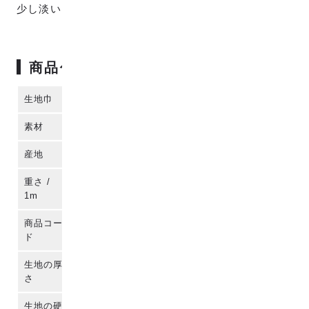
少し淡いブルーの色味です。
商品仕様
生地巾
111cm
素材
コットン100%
産地
播州織 (日本)
重さ /
約150g
1m
商品コー
co2j-40038
ド
生地の厚
さ
生地の硬