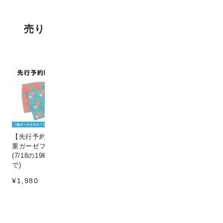
売り上げランキング
【先行予約販売】[こなゆき] 3
Circle & line natural
猫
重ガーゼフェイスタオル dino
¥198
¥1
(7/18の19時〜7/25の12時ま
で)
¥1,980