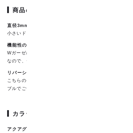
商品の特徴
直径3mmの水玉
小さいドットがかわいい3mmの水玉柄です。
機能性の高いWガーゼ
Wガーゼは吸水・速乾に優れており、やさしい肌触り
なので、子供にもぴったりな生地です。
リバーシブル
こちらの生地は表裏で色が反転しているのでリバーシ
ブルでご使用頂けます。
カラーバリエーション
アクアグレイ