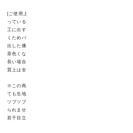
[ご使用上の注意] ※この生地の両端の先端は茶色くな
っていることに関して、当社で織りあがった生地は加
工に出すのですが、その加工場で表面の毛羽立ちを除
くためバーナーで毛焼き処理をします。これは加工に
出した播州織物すべてが行う工程になります。
茶色くなるのは汚れではなく、両端の糸の長さが若干
長い場合におこることがあるのですが、生地自体の品
質上は全く問題ございません。
※この商品は生成り糸で織り上げているため、どうし
ても生地表面に黒いツブツブが見られます。この黒い
ツブツブは植物の破片であり、生成を作る上では避け
られません。あらかじめご了承ください。(薄めの色は
若干目立ちやすくなっております。)