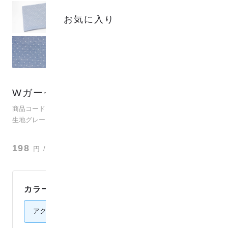
お気に入り
Wガーゼミニドット アクアグレイ
(
0
)
商品コード：co2j-40038
生地グレード：ダブルガーゼ
？
198
円
/ 10cm
カラー：
アクアグレイ
アクアグレイ