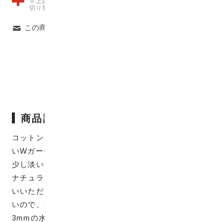
※上記の数量を超えた場合は、自動で宅急便での発送料金に
切り替わりますのでご注意ください。
この商品について問い合わせる
商品説明
コットン100%のミニドット柄で、柔らかく肌触りのよ
いWガーゼ生地です。
少し淡いブルーの色味となっています。
ナチュラルな風合いが魅力で、幅広いアイテムにお使
いいただけます。Wガーゼは吸水性がよく速乾性が高
いので、汗かきの子どもにもぴったりです。 ※約直径
3mmの水玉