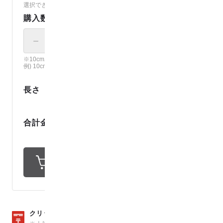
選択できないカラーは売り切れです。（
各カラーの在庫を見る
）
購入数
－
＋
× 10cm
※10cm単位で、ご注文個数の長さでカット。
例) 10cm × 12 の場合、120cmでカット。
0
.
1
長さ
m
1
9
8
円
合計金額
1
ポイント還元
数量15
クリックポストは、
（150cm）まで可能