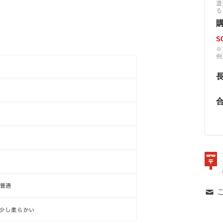
選
る
S
※
例