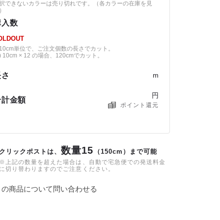
択できないカラーは売り切れです。（
各カラーの在庫を見
）
購入数
OLDOUT
10cm単位で、ご注文個数の長さでカット。
) 10cm × 12 の場合、120cmでカット。
長さ
m
円
合計金額
ポイント還元
数量15
クリックポストは、
（150cm）まで可能
※上記の数量を超えた場合は、自動で宅急便での発送料金
に切り替わりますのでご注意ください。
この商品について問い合わせる