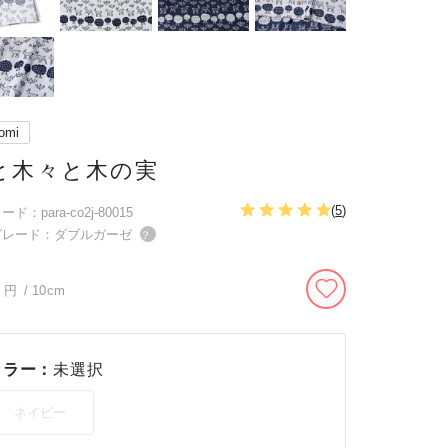
omi
と木々と木の実
(
5
)
ド：para-co2j-80015
グレード：ダブルガーゼ
？
円
/ 10cm
カラー：
未選択
ネイビー