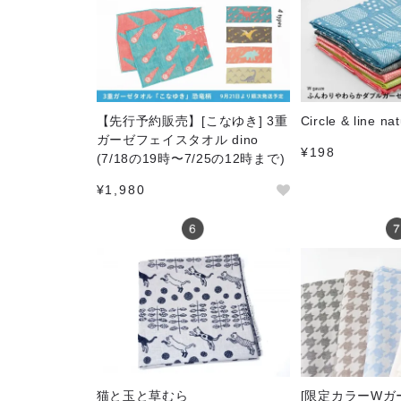
【先行予約販売】[こなゆき] 3重
Circle & line nat
ガーゼフェイスタオル dino
¥198
(7/18の19時〜7/25の12時まで)
¥1,980
猫と玉と草むら
[限定カラーWガ