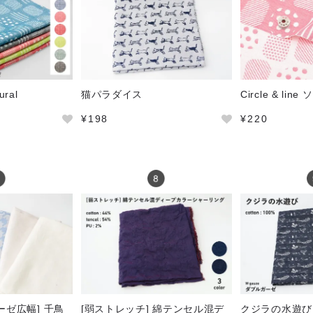
ural
猫パラダイス
Circle & li
¥198
¥220
ーゼ広幅] 千鳥
[弱ストレッチ] 綿テンセル混デ
クジラの水遊び