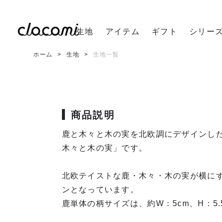
生地
アイテム
ギフト
シリー
ホーム
生地
生地一覧
商品説明
鹿と木々と木の実を北欧調にデザインし
木々と木の実」です。
北欧テイストな鹿・木々・木の実が横に
ンとなっています。
鹿単体の柄サイズは、約W：5cm、H：5