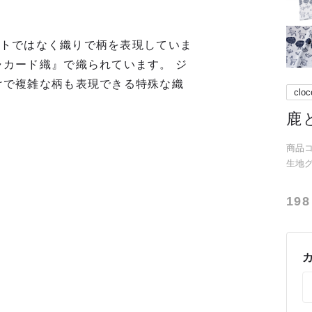
リントではなく織りで柄を表現していま
カード織』で織られています。 ジ
けで複雑な柄も表現できる特殊な織
cloc
鹿
商品コー
生地
198