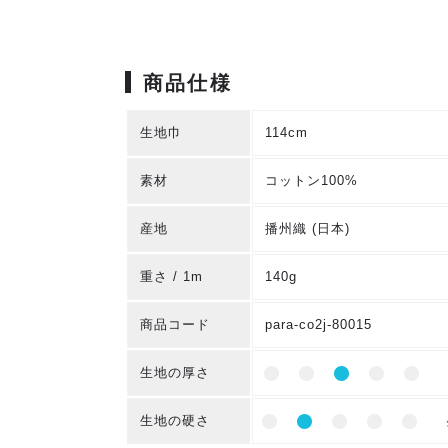
商品仕様
生地巾
114cm
素材
コットン100%
産地
播州織 (日本)
重さ / 1m
140g
商品コード
para-co2j-80015
生地の厚さ
生地の硬さ