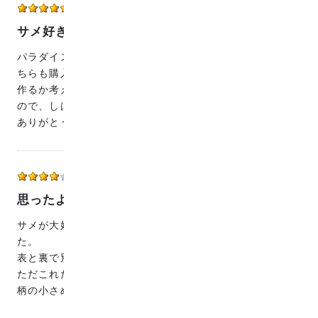
ぶんふく
50代
女性
2022/07/26 10:34:16
サメ好き
パラダイスシリーズのサメが大好きで、気になっていたこ
ちらも購入してみました。あぶくも海藻もかわいい！何を
作るか考え中ですが、生地を眺めているだけでも癒される
ので、しばし手元に置いておこうと思います。
ありがとうございました！
ゆづはる
40代
女性
2020/06/06 16:51:50
思ったより柄が大きめ
サメが大好きな息子たちのマスク作りのために購入しまし
た。
表と裏で別の生地のように作れるので得した気分です。
ただこれだと１枚にサメは１匹しか入らないな(笑)
柄の小さめのサメもほしいです！