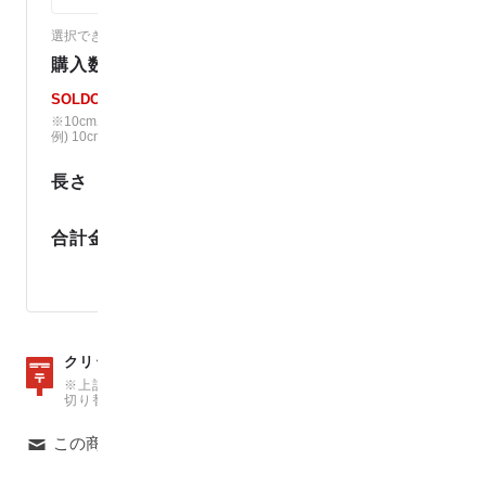
選択できないカラーは売り切れです。（
各カラーの在庫を見る
）
購入数
SOLDOUT
※10cm単位で、ご注文個数の長さでカット。
例) 10cm × 12 の場合、120cmでカット。
長さ
m
円
合計金額
ポイント還元
数量15
クリックポストは、
（150cm）まで可能
※上記の数量を超えた場合は、自動で宅急便での発送料金に
切り替わりますのでご注意ください。
この商品について問い合わせる