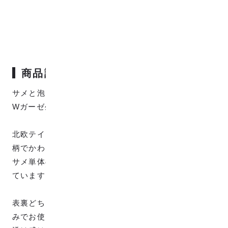
商品説明
サメと泡と海藻を北欧調にデザインしたジャカード織
Wガーゼ生地「サメと泡と海藻」です。
北欧テイストなサメ・泡・海藻が横にずらっと並んだ
柄でかわいいデザインとなっています。
サメ単体の柄サイズは、約W：7cm、H：4.5cmとなっ
ています。
表裏どちらでも使えるリバーシブル使用なので、お好
みでお使いください。