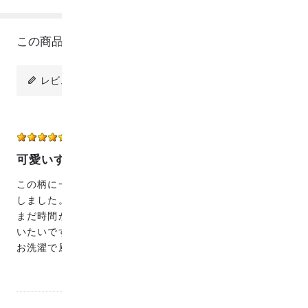
この商品のレビュー
レビューを投稿
ココ助
50代
女性
2025/08/17 20:03:32
可愛いすぎる^_^
この柄に一目惚れして、ガーゼケットを作るつもりで購入
しました。
まだ時間が取れなくて手掛けていませんが、早く作って使
いたいです。
お洗濯で風合いが変わるのも楽しみです。