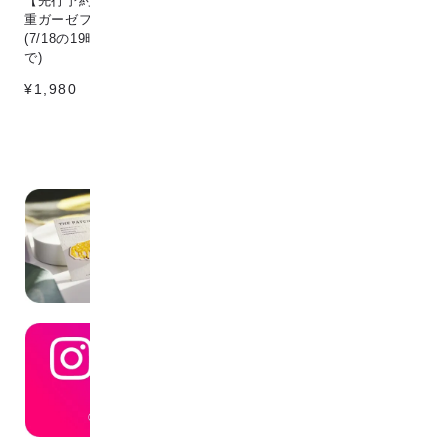
【先行予約販売】[こなゆき] 3
Circle & line natural
猫
重ガーゼフェイスタオル dino
¥198
¥1
(7/18の19時〜7/25の12時ま
で)
¥1,980