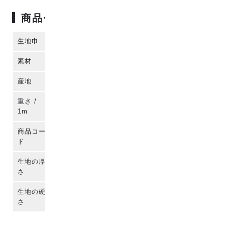
商品仕様
生地巾
114cm
素材
コットン100%
産地
播州織 (日本)
重さ /
140g
1m
商品コー
para-co2j-80016
ド
生地の厚
さ
生地の硬
さ