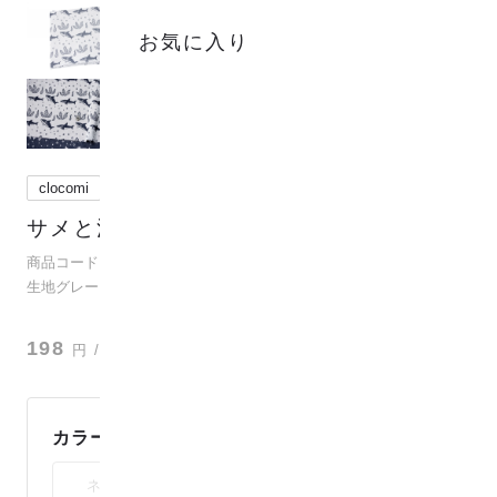
お気に入り
clocomi
サメと泡と海藻
(
3
)
商品コード：para-co2j-80016
生地グレード：ダブルガーゼ
？
198
円
/ 10cm
カラー：
未選択
ネイビー