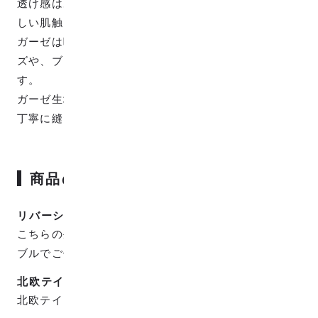
透け感はあまりなく、コットン100%のWガーゼでやさ
しい肌触りが特徴的です。
ガーゼは吸水性がいい素材ですので汗かきの子供グッ
ズや、ブラウス、ワンピースなどお洋服にオススメで
す。
ガーゼ生地は柔らかいのでミシン掛けの際はゆっくり
丁寧に縫い進める事をオススメします。
商品の特徴
リバーシブルで使用可能
こちらの生地は表裏で色が反転しているのでリバーシ
ブルでご使用頂けます。
北欧テイスト
北欧テイストなかわいくやさしい柄です。