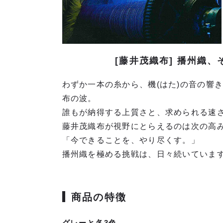
[藤井茂織布] 播州織
わずか一本の糸から、機(はた)の音の響
布の波。
誰もが納得する上質さと、求められる速
藤井茂織布が視野にとらえるのは次の高
「今できることを、やり尽くす。」
播州織を極める挑戦は、日々続いていま
商品の特徴
グレーと各3色