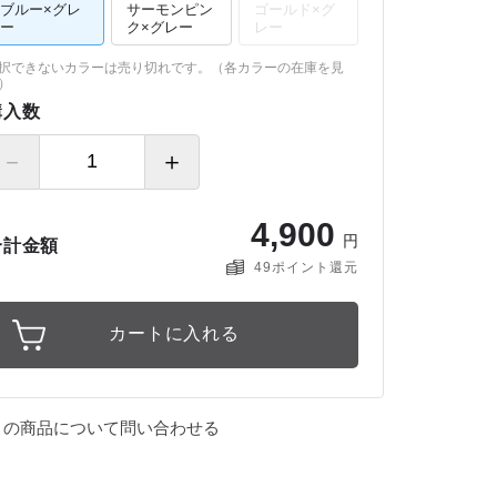
ブルー×グレ
サーモンピン
ゴールド×グ
ー
ク×グレー
レー
択できないカラーは売り切れです。（
各カラーの在庫を見
）
購入数
－
＋
4
,
9
0
0
円
合計金額
49
ポイント還元
この商品について問い合わせる