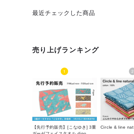
最近チェックした商品
売り上げランキング
【先行予約販売】[こなゆき] 3重
Circle & line nat
ガーゼフェイスタオル dino