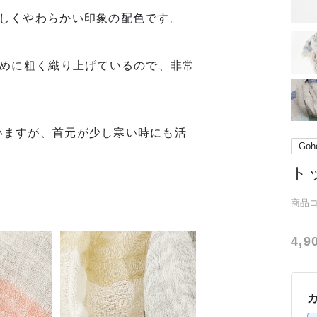
美しくやわらかい印象の配色です。
ために粗く織り上げているので、非常
いますが、首元が少し寒い時にも活
Goh
ト
商品コー
4,9