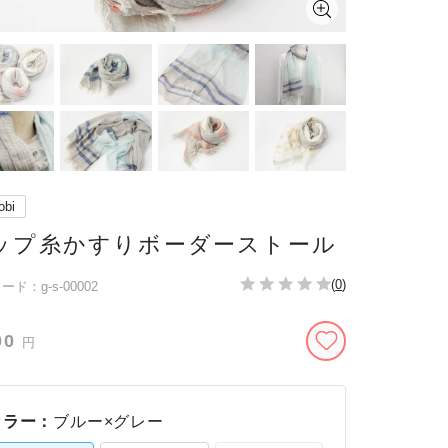
obi
ップ糸かすりボーダーストール
(
0
)
ド：g-s-00002
00
円
カラー：
ブルー×グレー