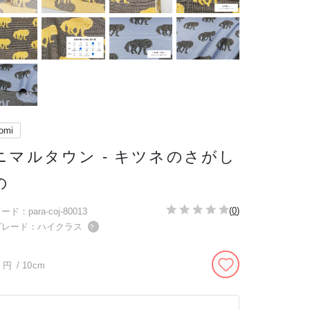
omi
ニマルタウン - キツネのさがし
の
(
0
)
ド：para-coj-80013
グレード：ハイクラス
？
円
/ 10cm