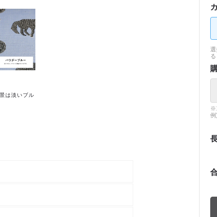
選
る
景は淡いブル
※
例