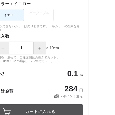
カラー：
イエロー
パウダーブル
イエロー
ー
択できないカラーは売り切れです。（
各カラーの在庫を見
）
購入数
－
＋
× 10cm
10cm単位で、ご注文個数の長さでカット。
) 10cm × 12 の場合、120cmでカット。
0
.
1
長さ
m
2
8
4
円
合計金額
2
ポイント還元