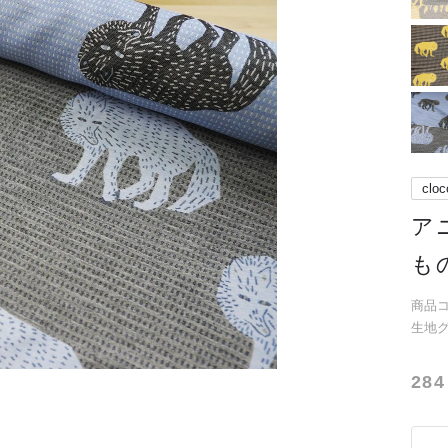
cloc
ア
も
商品コー
生地
284