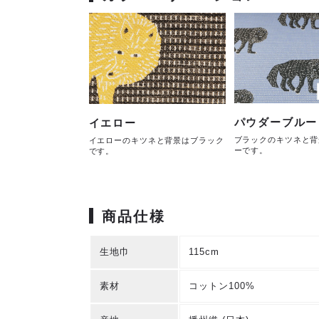
パウダーブルー
イエロー
ブラックのキツネと背
イエローのキツネと背景はブラック
ーです。
です。
商品仕様
生地巾
115cm
素材
コットン100%