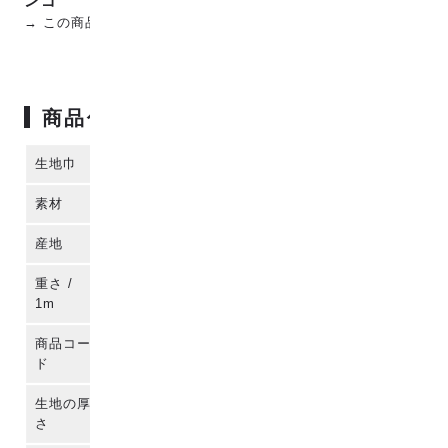
ンゴ
→ この商品を見る
商品仕様
生地巾
115cm
素材
コットン100%
産地
播州織 (日本)
重さ /
140g
1m
商品コー
para-co2j-80026
ド
生地の厚
さ