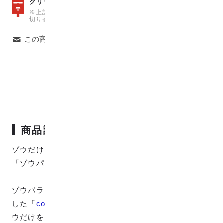
数量15
クリックポストは、
（150cm）まで可能
※上記の数量を超えた場合は、自動で宅急便での発送料金に
切り替わりますのでご注意ください。
この商品について問い合わせる
商品説明
ゾウだけをデザインしたジャカード織Wガーゼ生地
「ゾウパラダイス」です。
ゾウパラダイスは、動物と自然のつながりをデザイン
した「
connectシリーズのゾウと水辺とリンゴ
」のゾ
ウだけをセレクトした生地となっており、まさに動物