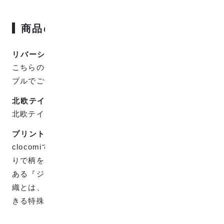
商品の特徴
リバーシブルで使用可能
こちらの生地は表裏で色が反転しているのでリバーシ
ブルでご使用頂けます。
北欧テイスト
北欧テイストなかわいくやさしい柄です。
プリントではなく織りです。
clocomiで販売している生地は全てプリントではなく織
りで柄を表現していますが、プリントとは違った味の
ある『ジャカード織』で織られています。 ジャカード
織とは、タテの糸とヨコの糸だけで複雑な柄も表現で
きる特殊な織り方で、高級な織物です。