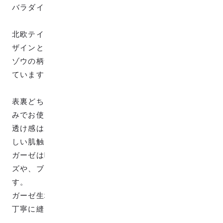
バラダイスな柄です。
北欧テイストなゾウがずらっと並んだ柄でかわいいデ
ザインとなっています。
ゾウの柄サイズは、約W：3cm、H：2.5cm程度となっ
ています。
表裏どちらでも使えるリバーシブル使用なので、お好
みでお使いください。
透け感はあまりなく、コットン100%のWガーゼでやさ
しい肌触りが特徴的です。
ガーゼは吸水性がいい素材ですので汗かきの子供グッ
ズや、ブラウス、ワンピースなどお洋服にオススメで
す。
ガーゼ生地は柔らかいのでミシン掛けの際はゆっくり
丁寧に縫い進める事をオススメします。