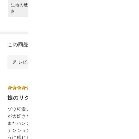
生地の硬
さ
この商品のレビュー
レビューを投稿
ぶんふく
50代
女性
2022/01/03 01:04:05
娘のリクエストで
ゾウ可愛い！というのでうさぎと同時購入。このシリーズ
が大好きなので
またハンカチを作ります。毎日ハンカチを取り出すたびに
テンションが上がります。何回洗っても色落ちもしないよ
うに感じます。