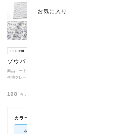
お気に入り
clocomi
ゾウパラダイス
(
2
)
商品コード：para-co2j-80026
生地グレード：ダブルガーゼ
？
198
円
/ 10cm
カラー：
ネイビー
ネイビー