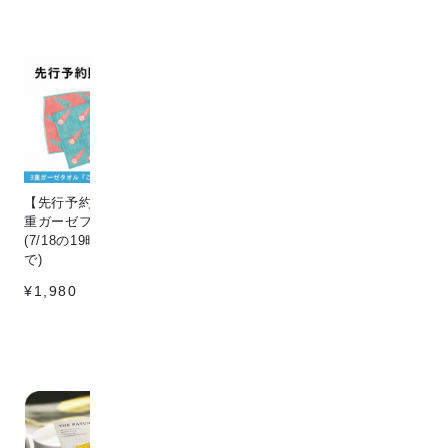
【先行予約販売】[こなゆき] 3
Circle & line natural
猫
重ガーゼフェイスタオル dino
¥198
¥1
(7/18の19時〜7/25の12時ま
で)
¥1,980