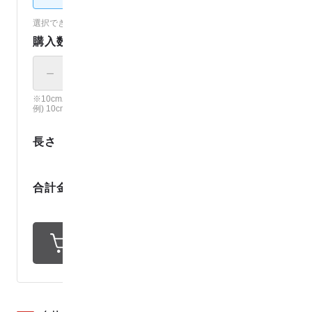
選択できないカラーは売り切れです。（
各カラーの在庫を見る
）
購入数
－
＋
× 10cm
※10cm単位で、ご注文個数の長さでカット。
例) 10cm × 12 の場合、120cmでカット。
0
.
1
長さ
m
1
9
8
円
合計金額
1
ポイント還元