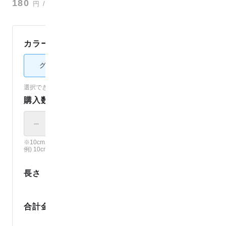
180
円
/ 10cm
カラー：
グリーン
グリーン
ブルー
パープル
選択できないカラーは売り切れです。（
各カラーの在庫を見る
）
購入数
－
＋
× 10cm
※10cm単位で、ご注文個数の長さでカット。
例) 10cm × 12 の場合、120cmでカット。
0
.
1
長さ
m
1
8
0
円
合計金額
1
ポイント還元