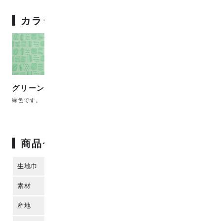
カラーバリエーション
グリーン
ブルー
パープル
緑色です。
青色です。
紫色です。
商品仕様
生地巾
120cm
素材
コットン50%、エステル50%
産地
播州織 (日本)