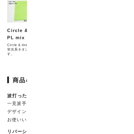
Circle & line
Circle & line
PL mix Neon
PL mix Deep
Circle & line PL mixの
Circle & line PL mixの
蛍光系ネオンカラーで
ディープカラーです。
す。
商品の特徴
波打ったストライプ
一見派手ですが、丸と線で構成された主張しすぎない
デザインなので、全部使いからアクセントまで幅広く
お使いいただけます。
リバーシブルで使用可能