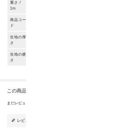
重さ /
145g
1m
商品コー
para-es-j-80001-cl
ド
生地の厚
さ
生地の硬
さ
この商品のレビュー
まだレビューは投稿されていません。
レビューを投稿