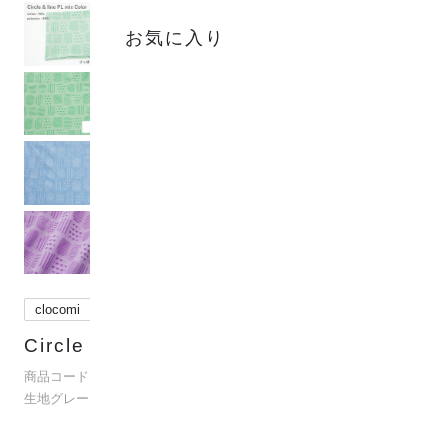
お気に入り
clocomi
Circle & line PL mix Color
(
0
)
商品コード：para-es-j-80001-cl
生地グレード：Others
？