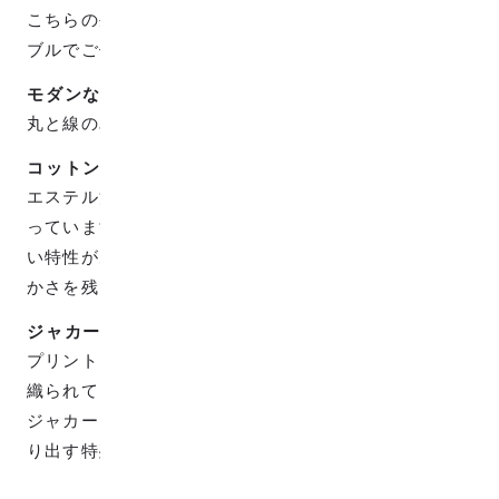
こちらの生地は表裏で色が反転しているのでリバーシ
ブルでご使用頂けます。
モダンな柄
丸と線のみで表現されたモダンでかわいい柄です。
コットン50%、エステル50%混合
エステル混合により、光沢感とパリッとした質感にな
っています。エステルは速乾性が高くシワがいきにく
い特性があります。コットンを50%残すことで、柔ら
かさを残しています。
ジャカード織
プリントとはまた違った味のある『ジャカード織』で
織られています。
ジャカード織とは、タテの糸とヨコの糸だけで柄を作
り出す特殊な織り方で、高級な織物です。