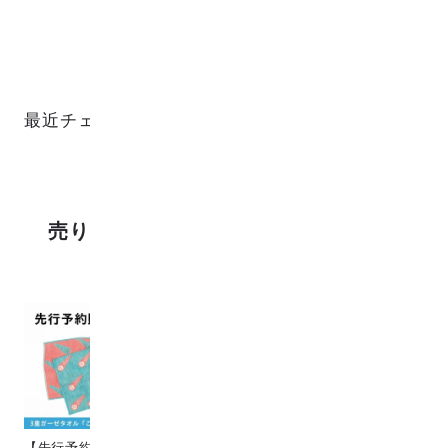
最近チェックした商品
売り上げランキング
【先行予約販売】[こなゆき] 3
Circle & line natural
猫