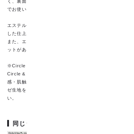
く、裏面は表面と色が反転していて裏表リバーシブル
でお使いいただけます。
エステルを50%入れることで、柄に光沢感とパリッと
した仕上がりとなっています。
また、エステルは速乾性が高くシワがいきにくいメリ
ットがあります。
※Circle & line PL mixはWガーゼではなく、他の
Circle & lineシリーズのWガーゼ生地とは、全く質
感・肌触りが異なりますので、これまで当店のWガー
ゼ生地をご利用したことがあるお客様はご注意くださ
い。
同じジャンルの生地