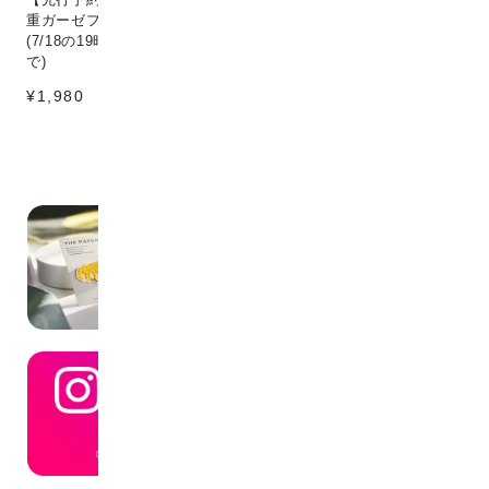
重ガーゼフェイスタオル dino
¥198
¥1
(7/18の19時〜7/25の12時ま
で)
¥1,980