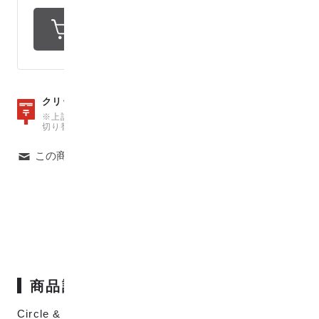
数量15
クリックポストは、
（150cm）まで可能
※上記の数量を超えた場合は、自動で宅急便での発送料金に
切り替わりますのでご注意ください。
この商品について問い合わせる
商品説明
Circle & lineシリーズの1作目「Circle & line」のポリ