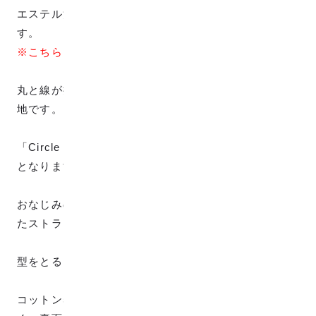
エステル混合生地で「Circle & line PL mix Color」で
す。
※こちらはWガーゼ生地ではありません。
丸と線が描かれたモダンなデザインのジャカード織生
地です。
「Circle & line PL mix」の明るめなカラーバージョン
となります。
おなじみのCircle & lineの丸と線を残しつつ、波打っ
たストライプ調のデザインとなっています。
型をとるときに色んな表情が楽しめます。
コットン50%、エステル50%で透け感はほとんどな