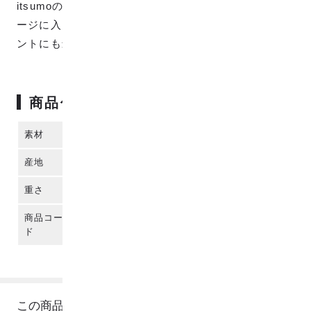
itsumoのハンカチは、トレーシングペーパーのパッケ
ージに入っているので、ちょっとしたギフト・プレゼ
ントにも最適です。
商品仕様
素材
コットン100%
産地
播州織 (日本)
重さ
約20g (パッケージは除く)
商品コー
para-itsumo-0005-crocodile
ド
この商品のレビュー