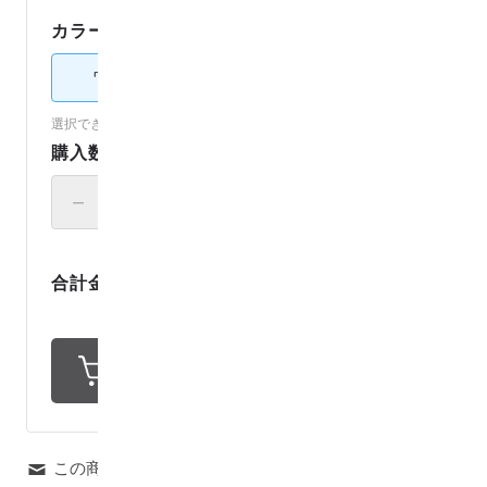
カラー：
ワニ柄
ワニ柄
選択できないカラーは売り切れです。（
各カラーの在庫を見る
）
購入数
－
＋
1
,
1
0
0
円
合計金額
11
ポイント還元
この商品について問い合わせる