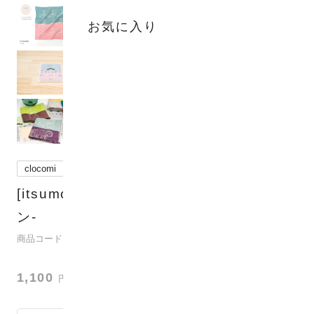
お気に入り
clocomi
[itsumo ハンカチ] ワニ柄 -アニマルタウ
ン-
(
3
)
商品コード：para-itsumo-0005-crocodile
1,100
円