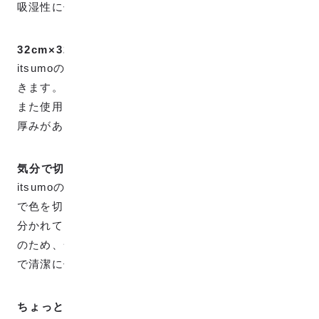
吸湿性に優れており、人の体にもやさしいです。
32cm×32cmのコンパクトサイズ
itsumoのハンカチは32cm角で、コンパクトに収納で
きます。
また使用している糸が少し太いため、コンパクトでも
厚みがありしっかり吸水してくれます。
気分で切り替えるツートンカラー
itsumoのハンカチは、その日の気分やコーディネート
で色を切り替えれるように、上下がツートンカラーに
分かれています。また、視認性の高いツートンカラー
のため、一度使用した面と反対側を次に使用すること
で清潔に使うことができます。
ちょっとしたギフトにも最適