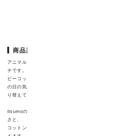
商品説明
アニマルタウン ワニ柄の「itsumo -いつも-」のハンカ
チです。
ピーコックブルーとカメリアのツートンカラーで、そ
の日の気分やコーディネートで折りたたみ方で色を切
り替えてご使用いただけます。
itsumoのハンカチは、毎日洗っても色落ちしないタフ
さと、
コットン100%のやさしい肌触りで、あなたの日常を支
えます。