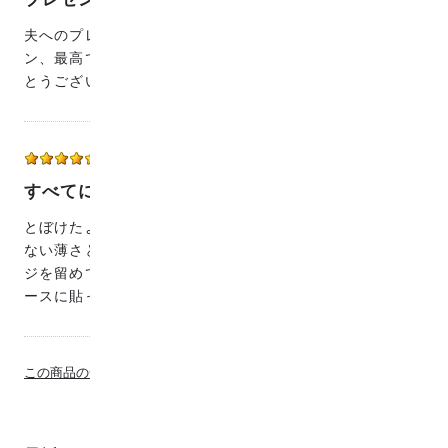
夫へのプレゼントに買いました。くすりと笑えるデザイ
ン、最高でした。サメ柄喜んで使ってくれてます。ありが
とうございました。
ぶんふく
50代
女性
2023/07/09 16:53:10
すべてに満足
とぼけたようなワニの顔もハンカチの色合いも、かさばら
ない薄さと上質な手触りも、すべてに満足です。パッケー
ジを留めている同じ柄のシールも捨てられなくてスマホケ
ースに貼ってます！プレゼントにもいいですね。
この商品の全てのレビューを見る