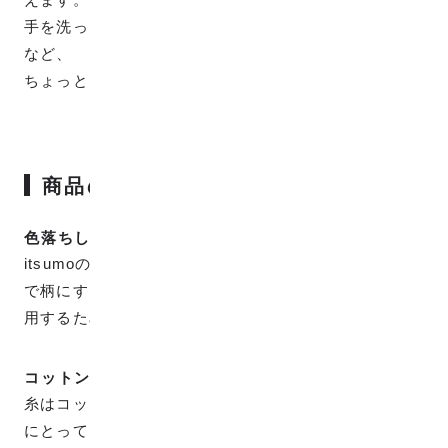
手を洗った時、汗をかいた時、食事の時、デートの時
など、
ちょっとしたいつものシーンで頼りになります。
商品の特徴
色落ちしないから毎日使える
itsumoのハンカチは、先に染められた糸を織り方だけ
で柄にする先染め織物で、糸の芯まで染色した糸を使
用するため、洗濯しても色落ちせずに毎日使えます。
コットン100%のやさしい肌触り
糸はコットン100%の天然素材。コットンはわたしとち
にとって、もっとも身近な素材であり、やわらかくて