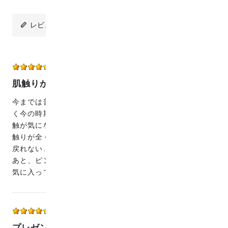
レビューを投稿
うた
40代
女性
2026/08/08 19:59:46
肌触りが本当に良い！！！
今までは普通のミニタオルを使っていました。特に汗をか
く今の時期、汗を拭くのに使うと繊維が肌に付くような感
触が気になっていましたが、こちらのハンカチを使って肌
触りが全く違っていて驚きました。もう普通のタオルには
戻れない…！
あと、ピンクとグリーンのほんのりくすみカラーもとても
気に入っています。とても素敵な商品です！！
ズーマ
40代
女性
2025/12/07 20:51:38
プレゼントに買いました。