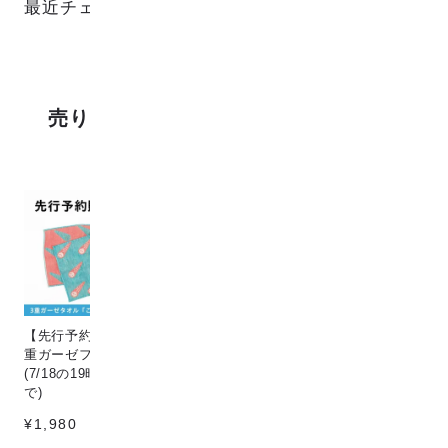
最近チェックした商品
売り上げランキング
【先行予約販売】[こなゆき] 3
Circle & line natural
猫
重ガーゼフェイスタオル dino
¥198
¥1
(7/18の19時〜7/25の12時ま
で)
¥1,980