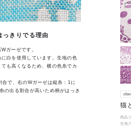
はっきりでる理由
店Wガーゼです。
糸に白を使用しています。生地の色
とても高くなるため、横の色糸でカ
割合で、右のWガーゼは縦糸：1に
横糸の出る割合が高いため柄がはっき
cloc
猫
商品コー
生地