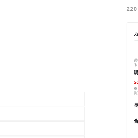
220
選
る
S
※
例