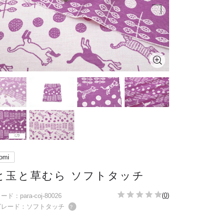
omi
と玉と草むら ソフトタッチ
(
0
)
ド：para-coj-80026
グレード：ソフトタッチ
？