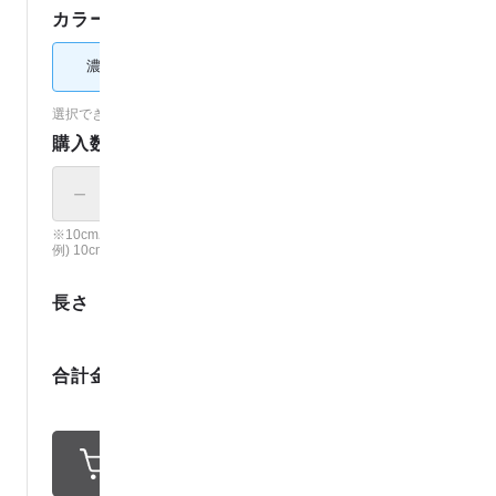
カラー：
濃ブルー
濃ブルー
選択できないカラーは売り切れです。（
各カラーの在庫を見る
）
購入数
－
＋
× 10cm
※10cm単位で、ご注文個数の長さでカット。
例) 10cm × 12 の場合、120cmでカット。
0
.
1
長さ
m
2
8
4
円
合計金額
2
ポイント還元