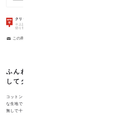
数量10
クリックポストは、
（100cm）まで可能
※上記の数量を超えた場合は、自動で宅急便での発送料金に
切り替わりますのでご注意ください。
この商品について問い合わせる
ふんわりやわらかで滑らか、そ
してタフ。
コットン100%のふんわりやわらかな肌触りで、滑らか
な生地です。厚みもそこそこあり、バッグなども裏地
無しで十分使えます。 この柄は、Fanfare入園入学キ