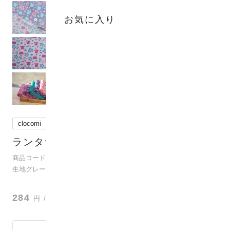
お気に入り
clocomi
ランタナの花 - Fanfareファブリック
(
0
)
商品コード：para-coj-f-n-80002
生地グレード：ハイクラス
？
284
円
/ 10cm