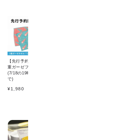
【先行予約販売】[こなゆき] 3
Circle & line natural
猫
重ガーゼフェイスタオル dino
¥198
¥1
(7/18の19時〜7/25の12時ま
で)
¥1,980