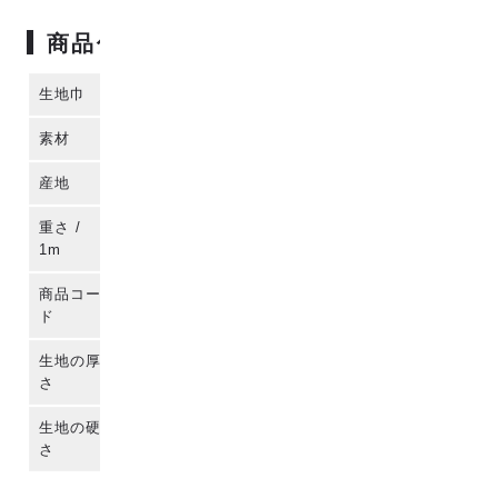
商品仕様
生地巾
121cm
素材
コットン100%
産地
播州織 (日本)
重さ /
約250g
1m
商品コー
para-coj-f-n-80002
ド
生地の厚
さ
生地の硬
さ