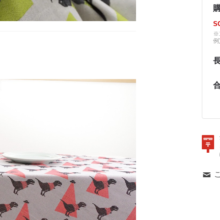
S
※
例