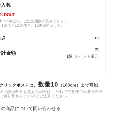
購入数
OLDOUT
10cm単位で、ご注文個数の長さでカット。
) 10cm × 12 の場合、120cmでカット。
長さ
m
円
合計金額
ポイント還元
数量10
クリックポストは、
（100cm）まで可能
※上記の数量を超えた場合は、自動で宅急便での発送料金
に切り替わりますのでご注意ください。
この商品について問い合わせる