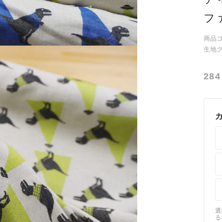
フ
商品コー
生地
284
選
る