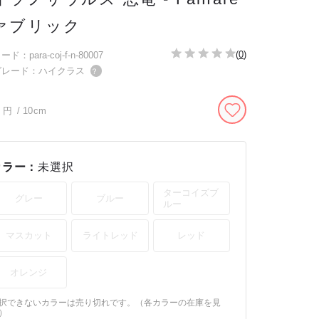
ァブリック
(
0
)
ド：para-coj-f-n-80007
グレード：ハイクラス
？
円
/ 10cm
カラー：
未選択
ターコイズブ
グレー
ブルー
ルー
マスカット
ライトレッド
レッド
オレンジ
択できないカラーは売り切れです。（
各カラーの在庫を見
）