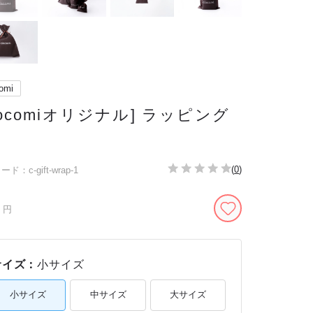
omi
locomiオリジナル] ラッピング
(
0
)
ド：c-gift-wrap-1
円
サイズ：
小サイズ
小サイズ
中サイズ
大サイズ