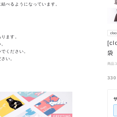
に結べるようになっています。
cloc
あります。
[c
い。
いでください。
袋
ださい。
商品コー
330