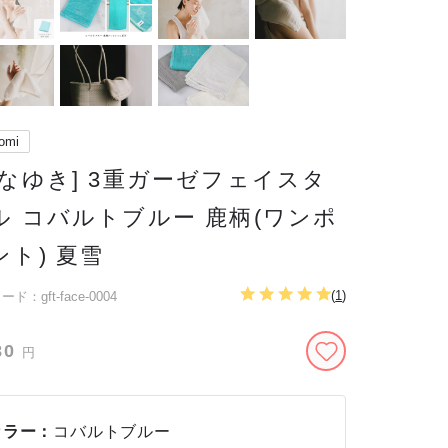
omi
こなゆき] 3重ガーゼフェイスタ
ル コバルトブルー 鹿柄(ワンポ
ント) 夏雪
(
1
)
ド：gft-face-0004
80
円
カラー：
コバルトブルー