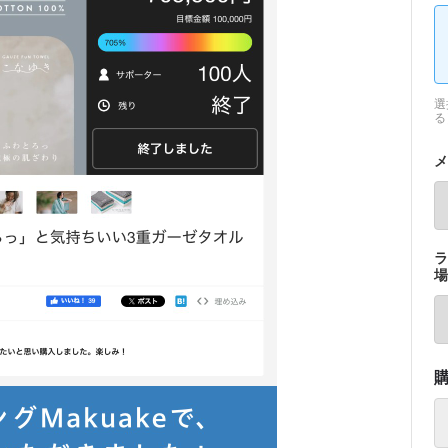
選
る
メ
ラ
場