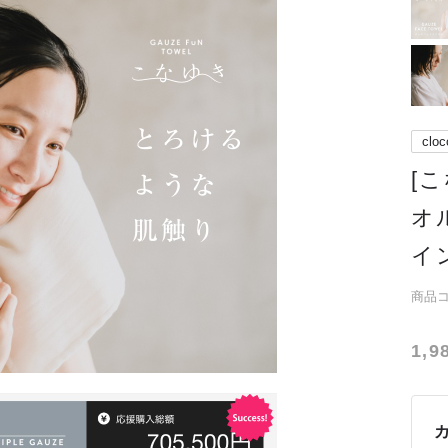
cloc
[
オ
イ
商品コー
1,9