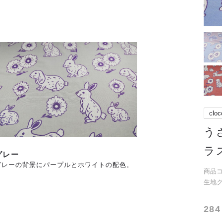
cloc
う
ラ
グレー
グレーの背景にパープルとホワイトの配色。
商品コー
生地
284