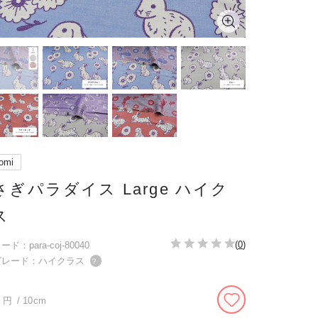
omi
さぎパラダイス Large ハイク
ス
(
0
)
ド：para-coj-80040
グレード：ハイクラス
？
円
/ 10cm