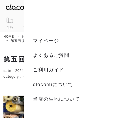
生地
アイテム
ギフト
シリーズ
トピックス
カート
HOME
トピックス
ニュース / 特集
イベント
マイページ
第五回 播博に出店します
よくあるご質問
第五回 播博に出店します
ご利用ガイド
date : 2024.05.20
type :
ニュース / 特集
category :
イベント
clocomiについて
当店の生地について