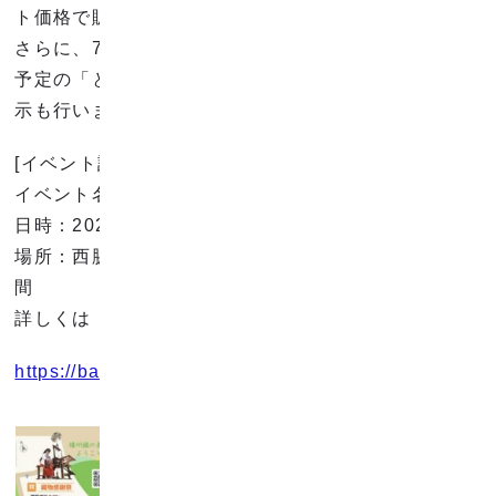
ト価格で販売します！
さらに、7月中旬ごろクラウドファンディングに挑戦
予定の「とろけるような肌触りのガーゼタオル」の展
示も行いますので、ぜひ現地で触ってください
[イベント詳細]
イベント名：第五回 播博 (播州織産地博覧会)
日時：2024年5月26日(日) 10:00-16:00
場所：西脇市役所(Orinas)から播州織工房館までの区
間
詳しくは「播博」で検索してください。
https://ban-paku.com/