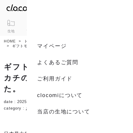
生地
アイテム
ギフト
シリーズ
トピックス
カート
HOME
トピックス
ニュース / 特集
お知らせ
マイページ
ギフトモールで、itsumoのハンカチの特集を掲載いただきました。
よくあるご質問
ギフトモールで、itsumoのハン
カチの特集を掲載いただきまし
ご利用ガイド
た。
clocomiについて
date : 2025.05.02
type :
ニュース / 特集
category :
お知らせ
当店の生地について