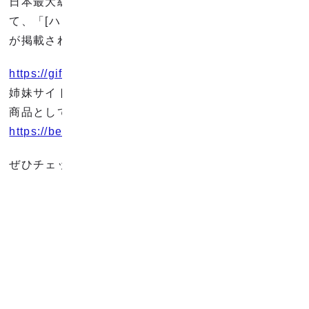
日本最大級のプレゼント専門サイト ギフトモールに
て、「[ハンカチ] itsumo BIAS DOT」の開発裏話など
が掲載されました。
https://giftmall.co.jp/AXgXgDix
姉妹サイト ベストプレゼントでは、編集部のおすすめ
商品として取り上げられています。
https://bestpresent.jp/birthday/guide/AXGwNf0y
ぜひチェックしてみてください。
お知らせ一覧へ戻る