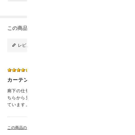
この商品のレビュー
レビューを投稿
ぶんふく
50代
女性
2024/07/10 17:24:01
カーテン
廊下の仕切りカーテンを作りました。模様が織りなのでど
ちらから見ても裏表がないようなかわいい生地が気に入っ
ています。
この商品の全てのレビューを見る