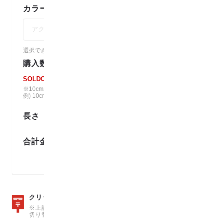
カラー：
未選択
アクアグレイ
選択できないカラーは売り切れです。（
各カラーの在庫を見る
）
購入数
SOLDOUT
※10cm単位で、ご注文個数の長さでカット。
例) 10cm × 12 の場合、120cmでカット。
長さ
m
円
合計金額
ポイント還元
数量15
クリックポストは、
（150cm）まで可能
※上記の数量を超えた場合は、自動で宅急便での発送料金に
切り替わりますのでご注意ください。