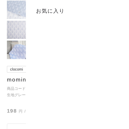
お気に入り
clocomi
mominoki
(
1
)
商品コード：para-co2j-80037
生地グレード：ダブルガーゼ
？
198
円
/ 10cm