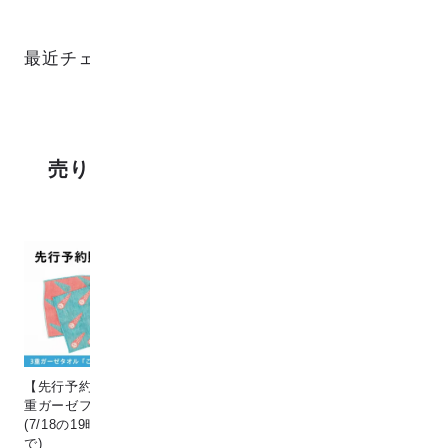
最近チェックした商品
売り上げランキング
【先行予約販売】[こなゆき] 3
Circle & line natural
猫
重ガーゼフェイスタオル dino
¥198
¥1
(7/18の19時〜7/25の12時ま
で)