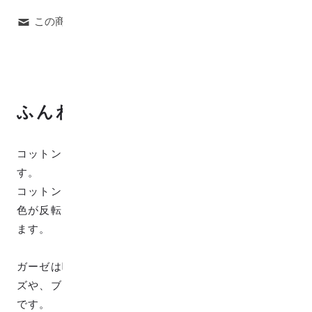
この商品について問い合わせる
ふんわりやわらかWガーゼ生地
コットン100%のふんわりやわらかなWガーゼ生地で
す。
コットン100%で透け感はほとんどなく、裏面は表面と
色が反転していて裏表リバーシブルでお使いいただけ
ます。
ガーゼは吸水性がいい素材ですので汗かきの子供グッ
ズや、ブラウス、ワンピースなどお洋服にもオススメ
です。