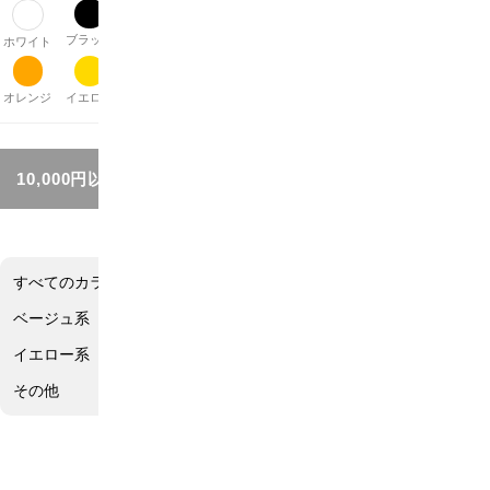
ブラック
グレー
ブラウン
ベージュ
パープル
レッド
ピンク
ホワイト
オレンジ
イエロー
グリーン
ブルー
シルバー
ゴールド
その他
10,000円以上お買い上げで送料無料!!
すべてのカラー
ホワイト系
ブラック系
グレー系
ブラウン系
ベージュ系
パープル系
レッド系
ピンク系
オレンジ系
イエロー系
グリーン系
ブルー系
シルバー系
ゴールド系
その他
オレンジ系