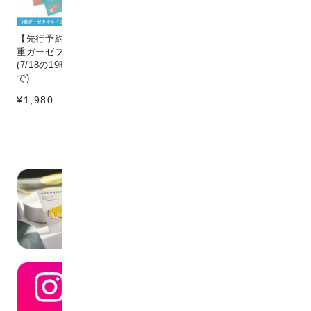
【先行予約販売】[こなゆき] 3
Circle & line natural
猫
重ガーゼフェイスタオル dino
¥198
¥1
(7/18の19時〜7/25の12時ま
で)
¥1,980