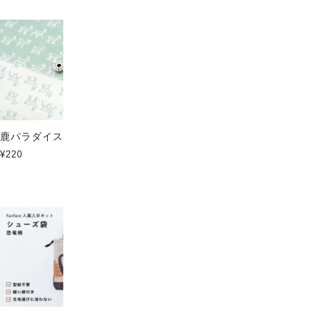
[Fanfare入園入学キット] 5点
鹿パラダイス ソフトタッチ
セット 恐竜柄
¥220
¥8,000