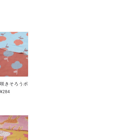
おすすめ順
|
価格順
|
新着順
咲きそろうポピー ハイクラス
コットンメニーボーダーストー
ル
¥284
¥5,500