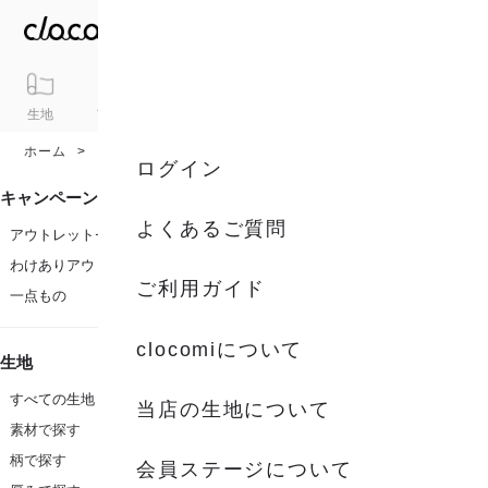
生地
アイテム
ギフト
シリーズ
トピックス
カート
ホーム
カラー
オレンジ系
ログイン
キャンペーン
よくあるご質問
アウトレットセール
わけありアウトレット
ご利用ガイド
一点もの
clocomiについて
生地
すべての生地
当店の生地について
素材で探す
柄で探す
会員ステージについて