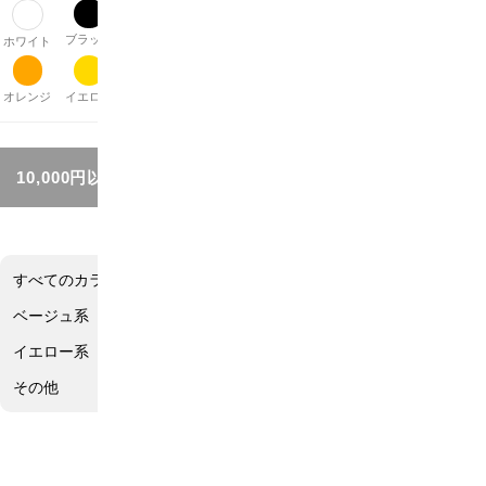
ブラック
グレー
ブラウン
ベージュ
パープル
レッド
ピンク
ホワイト
オレンジ
イエロー
グリーン
ブルー
シルバー
ゴールド
その他
10,000円以上お買い上げで送料無料!!
すべてのカラー
ホワイト系
ブラック系
グレー系
ブラウン系
ベージュ系
パープル系
レッド系
ピンク系
オレンジ系
イエロー系
グリーン系
ブルー系
シルバー系
ゴールド系
その他
ブラウン系