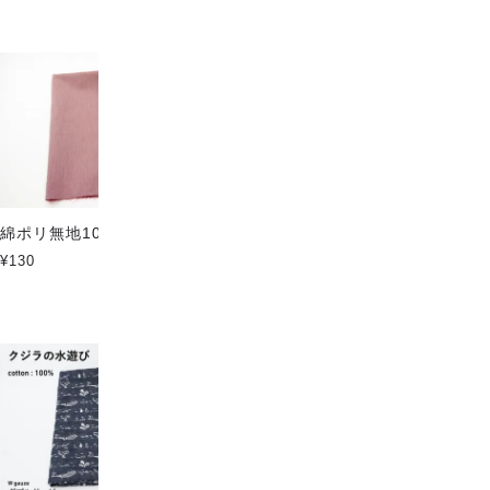
綿ポリ無地10カラー
[弱ストレッチ] 綿テンセル混シ
ャーリング無地
¥130
¥150