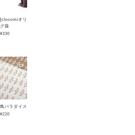
[clocomiオリジナル] ラッピン
アニマルタウンのポストカード
グ袋
キツネ柄・ワニ柄・クマ柄・ア
ヒル柄・猫柄・ペンギン柄
¥330
¥150
鳥パラダイス ソフトタッチ
[itsumo ハンカチ] クマ柄 -ア
ニマルタウン-
¥220
¥1,100