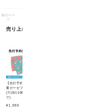
前のペー
次のペー
20
1-20
商品中
商品
ジ
ジ
売り上げランキング
【先行予約販売】[こなゆき] 3
Circle & line natural
猫
重ガーゼフェイスタオル dino
¥198
¥1
(7/18の19時〜7/25の12時ま
で)
¥1,980