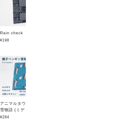
Rain check
ジオメトリックスター
¥198
¥198
アニマルタウン - 親子ペンギン
multi check w gauze
雪物語 (ミディアム)
¥198
¥284