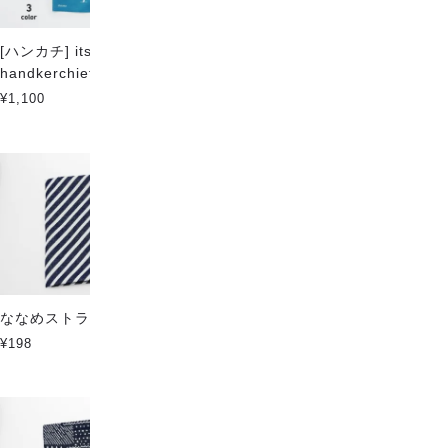
[ハンカチ] itsumo
アニマルタウン-すわる黒猫(ミ
handkerchief -SHARK-
ディアム)
¥1,100
¥284
ななめストライプ
wanohana 2 (small)
¥198
¥198