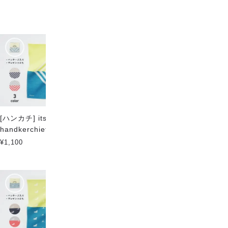
¥1,100
[ハンカチ] itsumo
[ハンカチ] itsumo
handkerchief -SQUARE
handkerchief -STRIPE-
¥1,100
¥1,100