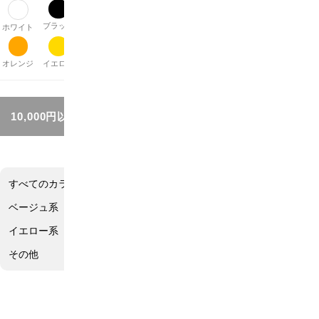
ブラック
グレー
ブラウン
ベージュ
パープル
レッド
ピンク
ホワイト
オレンジ
イエロー
グリーン
ブルー
シルバー
ゴールド
その他
10,000円以上お買い上げで送料無料!!
すべてのカラー
ホワイト系
ブラック系
グレー系
ブラウン系
ベージュ系
パープル系
レッド系
ピンク系
オレンジ系
イエロー系
グリーン系
ブルー系
シルバー系
ゴールド系
その他
ブルー系