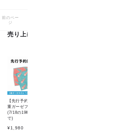
前のペー
次のペー
125
1-24
商品中
商品
ジ
ジ
売り上げランキング
【先行予約販売】[こなゆき] 3
Circle & line natural
猫
重ガーゼフェイスタオル dino
¥198
¥1
(7/18の19時〜7/25の12時ま
で)
¥1,980