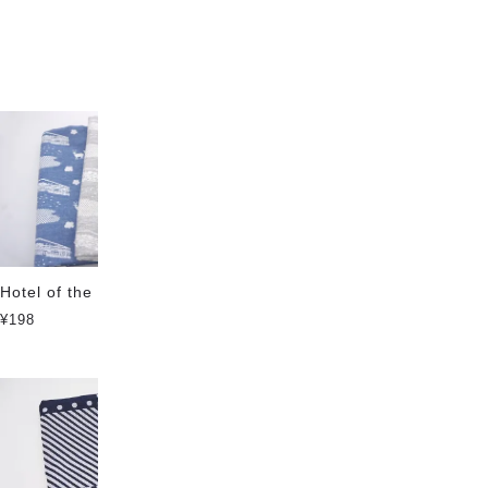
おすすめ順
|
価格順
|
新着順
windless rain
Hotel of the Forest
¥198
¥198